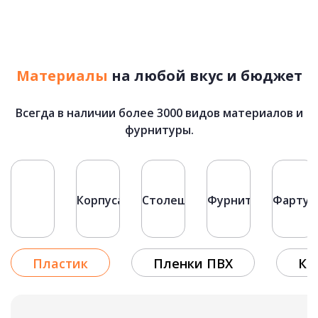
ХАЙТЕК
подробнее
Материалы
на любой вкус и бюджет
Небо
Рассчитать стоимость
Всегда в наличии более 3000 видов материалов и
83 500 руб.
фурнитуры.
Фасады
Корпуса
Столешницы
Фурнитура
Фартук
Пластик
Пленки ПВХ
Кр