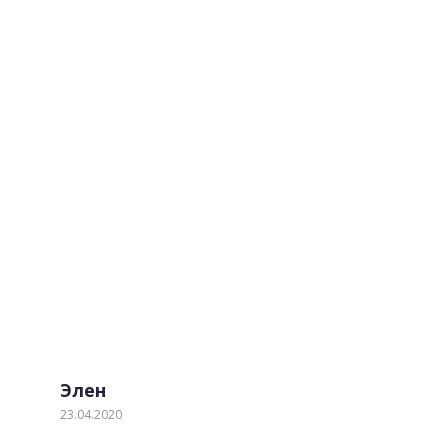
Изящные столешницы
Отзывы наших клиентов
Обратите внимание! Мы не идеальны! Но мы
стараемся. Если наш клиент выявил недостаток по
нашей вине, мы устраним его в течении 2-х дней
бесплатно.
Элен
23.04.2020