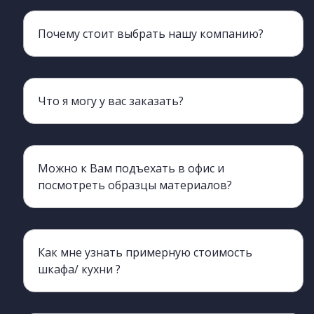
Почему стоит выбрать нашу компанию?
Мы более 20 лет обеспечиваем клиентов мебелью
Что я могу у вас заказать?
Наш ассортимент включает всю корпусную мебель, кроме мягкой.
Можно к Вам подъехать в офис и
посмотреть образцы материалов?
Да, конечно, вы можете приехать и познакомиться с нами лично, а также с производством.
Как мне узнать примерную стоимость
шкафа/ кухни ?
Да, вы можете обратиться к нашим менеджерам, они процессе разговора сделают ориентировочный просчет. для этого нужно хотя бы примерно знать необходимые габариты изделия (длина, ширина, высота)