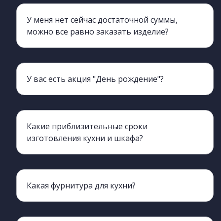
У меня нет сейчас достаточной суммы,
можно все равно заказать изделие?
Да, мы можем для вас оформить беспроцентную рассрочку на 6-12 мес. ОТП банк и Tinkoff
У вас есть акция "День рождение"?
а, у нас действует акция, для использования нужен будет ваш паспорт. Акция действует 3 дня до и 3 дня после.
Какие приблизительные сроки
изготовления кухни и шкафа?
Какая фурнитура для кухни?
Мы сотрудничаем с производителями Boyard metabox blum. Столешницы Скиф, Слотекс