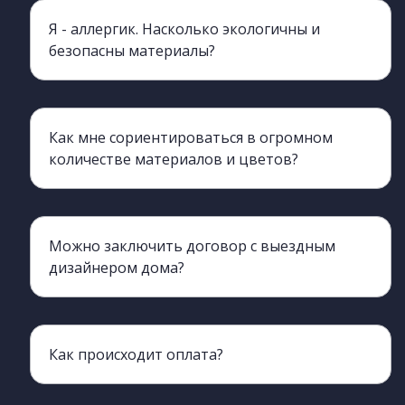
Я - аллергик. Насколько экологичны и
безопасны материалы?
Мы работаем с производителем ЛДСП ЧФ МК , класс экологичности этой марки - Е= 0,5 по Евро- стандарту, Для сравнения у Egger класс Е-1 по содержанию формальдегидов. Это значит что Вы можете не переживать о своем здоровье и быть уверены в том, что у вас дома абсолютно безопасная и экологичная мебель.
Как мне сориентироваться в огромном
количестве материалов и цветов?
Наш выездной дизайнер приедет к вам со всеми многочисленными образцами и поможет подобрать материалы. Для Вас это плюс, поскольку все подбирается индивидуально на адресе под ваш интерьер, а в шоу- руме не всегда освещение и окружающие поверхности соответствуют вашему дому.
Можно заключить договор с выездным
дизайнером дома?
Да, вы можете это сделать прямо у себя дома. У выездного дизайнера есть все необходимое для этого. Также, вы можете обдумать предложение и подъехать к нам в офис для подписания договора чуть позже.
Как происходит оплата?
50% суммы выплачивается при заключении договора, оставшиеся 50% - перед доставкой.