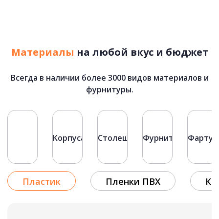
ХАЙТЕК
подробнее
Материалы
на любой вкус и бюджет
Мария
Рассчитать стоимость
Всегда в наличии более 3000 видов материалов и
73 500 руб.
фурнитуры.
Фасады
Корпуса
Столешницы
Фурнитура
Фартук
Пластик
Пленки ПВХ
Кр