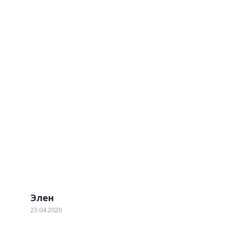
Изящные столешницы
Отзывы наших клиентов
Обратите внимание! Мы не идеальны! Но мы
стараемся. Если наш клиент выявил недостаток по
нашей вине, мы устраним его в течении 2-х дней
бесплатно.
Элен
23.04.2020