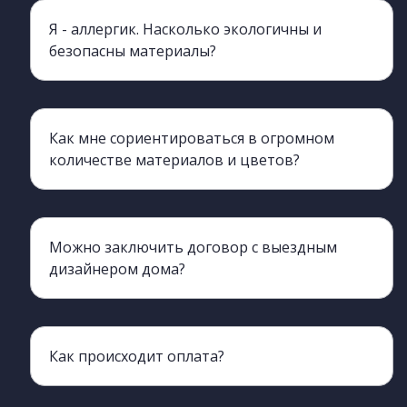
Я - аллергик. Насколько экологичны и
безопасны материалы?
Мы работаем с производителем ЛДСП ЧФ МК , класс экологичности этой марки - Е= 0,5 по Евро- стандарту, Для сравнения у Egger класс Е-1 по содержанию формальдегидов. Это значит что Вы можете не переживать о своем здоровье и быть уверены в том, что у вас дома абсолютно безопасная и экологичная мебель.
Как мне сориентироваться в огромном
количестве материалов и цветов?
Наш выездной дизайнер приедет к вам со всеми многочисленными образцами и поможет подобрать материалы. Для Вас это плюс, поскольку все подбирается индивидуально на адресе под ваш интерьер, а в шоу- руме не всегда освещение и окружающие поверхности соответствуют вашему дому.
Можно заключить договор с выездным
дизайнером дома?
Да, вы можете это сделать прямо у себя дома. У выездного дизайнера есть все необходимое для этого. Также, вы можете обдумать предложение и подъехать к нам в офис для подписания договора чуть позже.
Как происходит оплата?
50% суммы выплачивается при заключении договора, оставшиеся 50% - перед доставкой.