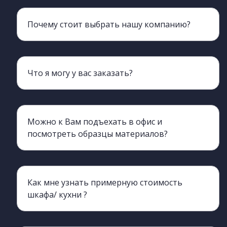
Почему стоит выбрать нашу компанию?
Мы более 20 лет обеспечиваем клиентов мебелью
Что я могу у вас заказать?
Наш ассортимент включает всю корпусную мебель, кроме мягкой.
Можно к Вам подъехать в офис и
посмотреть образцы материалов?
Да, конечно, вы можете приехать и познакомиться с нами лично, а также с производством.
Как мне узнать примерную стоимость
шкафа/ кухни ?
Да, вы можете обратиться к нашим менеджерам, они процессе разговора сделают ориентировочный просчет. для этого нужно хотя бы примерно знать необходимые габариты изделия (длина, ширина, высота)