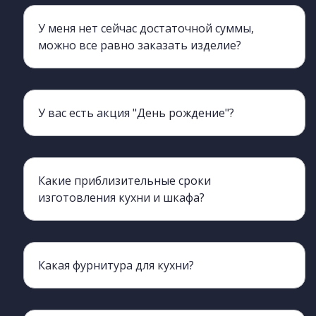
У меня нет сейчас достаточной суммы,
можно все равно заказать изделие?
Да, мы можем для вас оформить беспроцентную рассрочку на 6-12 мес. ОТП банк и Tinkoff
У вас есть акция "День рождение"?
а, у нас действует акция, для использования нужен будет ваш паспорт. Акция действует 3 дня до и 3 дня после.
Какие приблизительные сроки
изготовления кухни и шкафа?
Какая фурнитура для кухни?
Мы сотрудничаем с производителями Boyard metabox blum. Столешницы Скиф, Слотекс