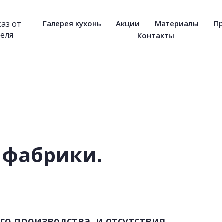
каз от
Галерея кухонь
Акции
Материалы
П
еля
Контакты
фабрики.
го производства, и отсутствия