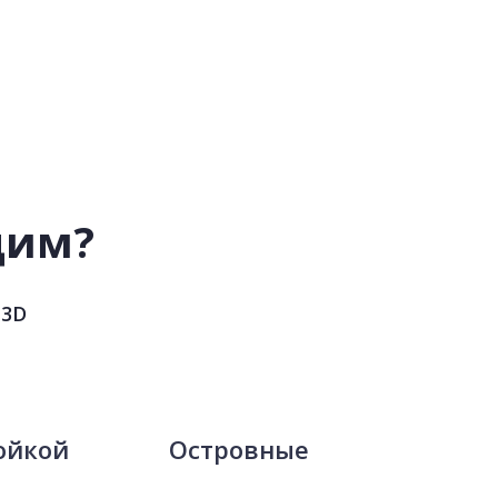
дим?
 3D
ойкой
Островные