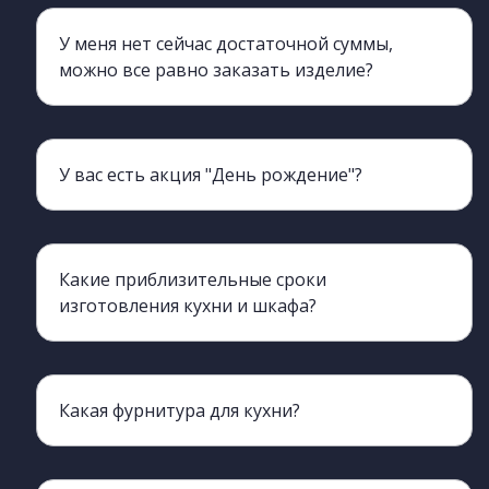
У меня нет сейчас достаточной суммы,
можно все равно заказать изделие?
Да, мы можем для вас оформить беспроцентную рассрочку на 6-12 мес. ОТП банк и Tinkoff
У вас есть акция "День рождение"?
а, у нас действует акция, для использования нужен будет ваш паспорт. Акция действует 3 дня до и 3 дня после.
Какие приблизительные сроки
изготовления кухни и шкафа?
Какая фурнитура для кухни?
Мы сотрудничаем с производителями Boyard metabox blum. Столешницы Скиф, Слотекс