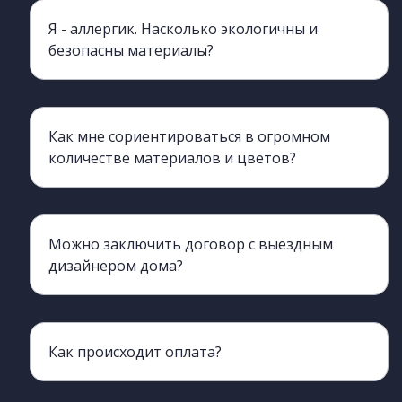
Я - аллергик. Насколько экологичны и
безопасны материалы?
Мы работаем с производителем ЛДСП ЧФ МК , класс экологичности этой марки - Е= 0,5 по Евро- стандарту, Для сравнения у Egger класс Е-1 по содержанию формальдегидов. Это значит что Вы можете не переживать о своем здоровье и быть уверены в том, что у вас дома абсолютно безопасная и экологичная мебель.
Как мне сориентироваться в огромном
количестве материалов и цветов?
Наш выездной дизайнер приедет к вам со всеми многочисленными образцами и поможет подобрать материалы. Для Вас это плюс, поскольку все подбирается индивидуально на адресе под ваш интерьер, а в шоу- руме не всегда освещение и окружающие поверхности соответствуют вашему дому.
Можно заключить договор с выездным
дизайнером дома?
Да, вы можете это сделать прямо у себя дома. У выездного дизайнера есть все необходимое для этого. Также, вы можете обдумать предложение и подъехать к нам в офис для подписания договора чуть позже.
Как происходит оплата?
50% суммы выплачивается при заключении договора, оставшиеся 50% - перед доставкой.