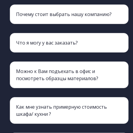
Почему стоит выбрать нашу компанию?
Мы более 20 лет обеспечиваем клиентов мебелью
Что я могу у вас заказать?
Наш ассортимент включает всю корпусную мебель, кроме мягкой.
Можно к Вам подъехать в офис и
посмотреть образцы материалов?
Да, конечно, вы можете приехать и познакомиться с нами лично, а также с производством.
Как мне узнать примерную стоимость
шкафа/ кухни ?
Да, вы можете обратиться к нашим менеджерам, они процессе разговора сделают ориентировочный просчет. для этого нужно хотя бы примерно знать необходимые габариты изделия (длина, ширина, высота)