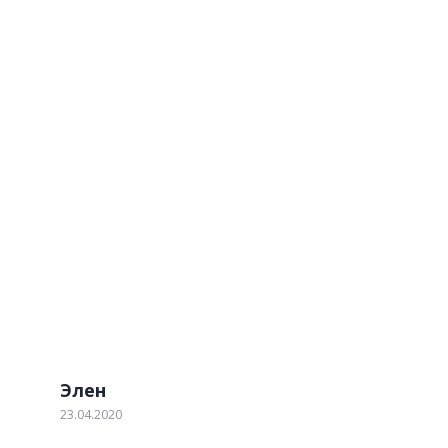
Изящные столешницы
Отзывы наших клиентов
Обратите внимание! Мы не идеальны! Но мы
стараемся. Если наш клиент выявил недостаток по
нашей вине, мы устраним его в течении 2-х дней
бесплатно.
Элен
23.04.2020