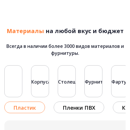
ХАЙТЕК
подробнее
Материалы
на любой вкус и бюджет
Небо
Рассчитать стоимость
Всегда в наличии более 3000 видов материалов и
83 500 руб.
фурнитуры.
Фасады
Корпуса
Столешницы
Фурнитура
Фартук
Пластик
Пленки ПВХ
Кр