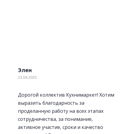
Отзывы наших клиентов
Обратите внимание! Мы не идеальны! Но мы
стараемся. Если наш клиент выявил недостаток по
нашей вине, мы устраним его в течении 2-х дней
бесплатно.
Элен
23.04.2020
Посудосушители
Дорогой коллектив Кухнимаркет! Хотим
выразить благодарность за
проделанную работу на всех этапах
сотрудничества, за понимание,
активное участие, сроки и качество