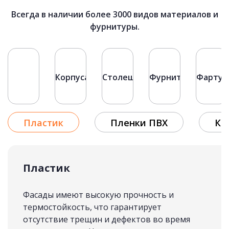
82 500 руб.
Всегда в наличии более 3000 видов материалов и
фурнитуры.
КУХНИ ЛОФТ
подробнее
Первая
«
Фасады
Корпуса
Столешницы
Фурнитура
Фартук
1
Рассчитать стоимость
2
3
4
Пластик
Пленки ПВХ
Кр
5
»
Последняя
Пластик
Фасады имеют высокую прочность и
термостойкость, что гарантирует
отсутствие трещин и дефектов во время