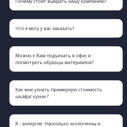
Почему стоит выбрать нашу компанию?
Мы более 20 лет обеспечиваем клиентов мебелью
Что я могу у вас заказать?
Наш ассортимент включает всю корпусную мебель, кроме мягкой.
Можно к Вам подъехать в офис и
посмотреть образцы материалов?
Да, конечно, вы можете приехать и познакомиться с нами лично, а также с производством.
Как мне узнать примерную стоимость
шкафа/ кухни ?
Да, вы можете обратиться к нашим менеджерам, они процессе разговора сделают ориентировочный просчет. для этого нужно хотя бы примерно знать необходимые габариты изделия (длина, ширина, высота)
Я - аллергик. Насколько экологичны и