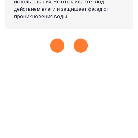
использования. Не отслаивается под
действием влаги и защищает фасад от
проникновения воды.
ИЗ МАССИВА
подробнее
Рассчитать стоимость