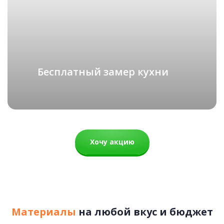
Поле
СКАНДИНАВИЯ
подробнее
71 500 руб.
Бесплатный замер кухни
Рассчитать стоимость
Хочу акцию
Материалы
на любой вкус и бюджет
Версаль