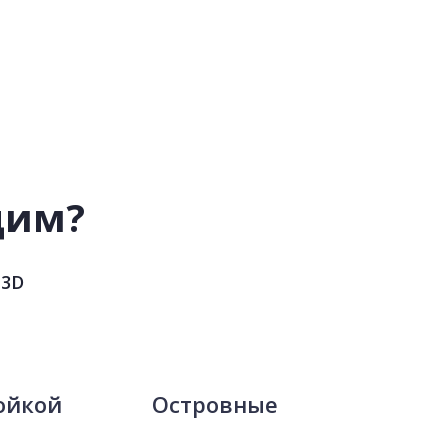
дим?
 3D
ойкой
Островные