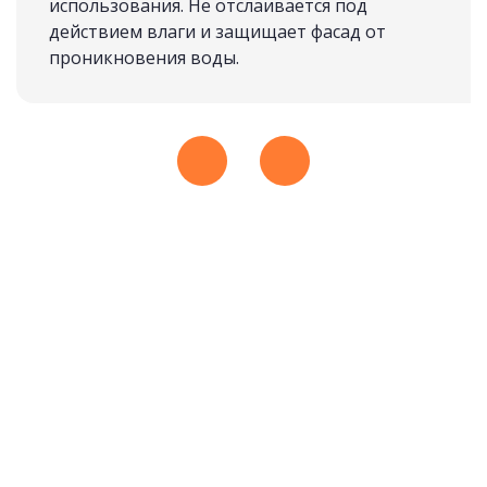
использования. Не отслаивается под
действием влаги и защищает фасад от
проникновения воды.
ИЗ МАССИВА
подробнее
Рассчитать стоимость