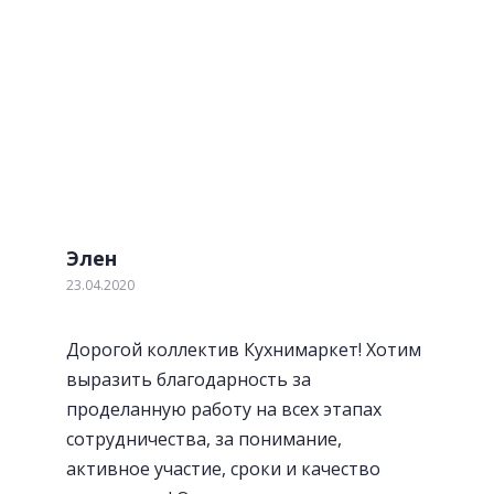
Отзывы наших клиентов
Обратите внимание! Мы не идеальны! Но мы
стараемся. Если наш клиент выявил недостаток по
нашей вине, мы устраним его в течении 2-х дней
бесплатно.
Элен
23.04.2020
Посудосушители
Дорогой коллектив Кухнимаркет! Хотим
выразить благодарность за
проделанную работу на всех этапах
сотрудничества, за понимание,
активное участие, сроки и качество