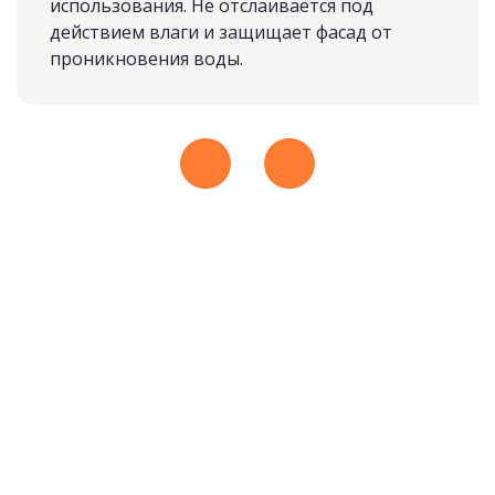
использования. Не отслаивается под
действием влаги и защищает фасад от
проникновения воды.
ИЗ МАССИВА
подробнее
Рассчитать стоимость