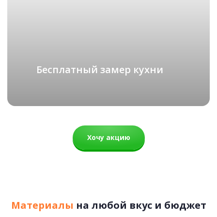
Аляска
СКАНДИНАВИЯ
подробнее
83 500 руб.
Бесплатный замер кухни
Рассчитать стоимость
Хочу акцию
Материалы
на любой вкус и бюджет
Вермонт