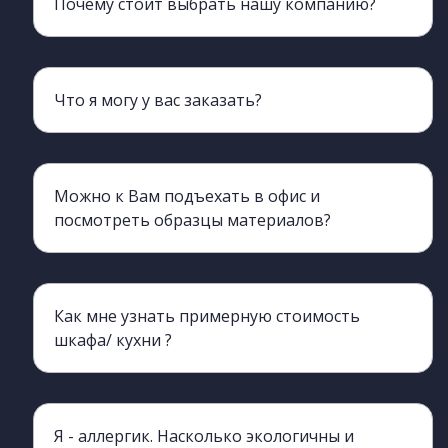
Почему стоит выбрать нашу компанию?
Мы более 20 лет обеспечиваем клиентов мебелью
Что я могу у вас заказать?
Наш ассортимент включает всю корпусную мебель, кроме мягкой.
Можно к Вам подъехать в офис и
посмотреть образцы материалов?
Да, конечно, вы можете приехать и познакомиться с нами лично, а также с производством.
Как мне узнать примерную стоимость
шкафа/ кухни ?
Да, вы можете обратиться к нашим менеджерам, они процессе разговора сделают ориентировочный просчет. для этого нужно хотя бы примерно знать необходимые габариты изделия (длина, ширина, высота)
Я - аллергик. Насколько экологичны и