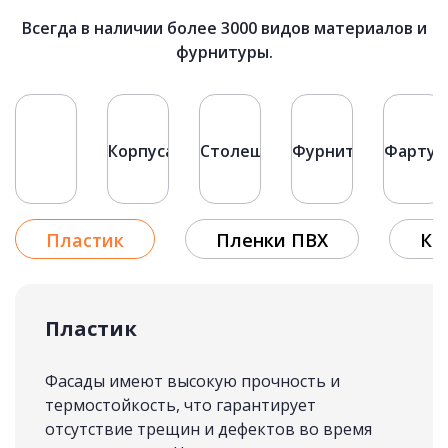
71 500 руб.
Всегда в наличии более 3000 видов материалов и
фурнитуры.
КУХНИ ЛОФТ
подробнее
Первая
«
Фасады
Корпуса
Столешницы
Фурнитура
Фартук
2
Рассчитать стоимость
3
4
5
Пластик
Пленки ПВХ
Кр
6
»
Последняя
Пластик
Фасады имеют высокую прочность и
термостойкость, что гарантирует
отсутствие трещин и дефектов во время