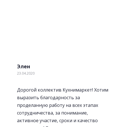
Отзывы наших клиентов
Обратите внимание! Мы не идеальны! Но мы
стараемся. Если наш клиент выявил недостаток по
нашей вине, мы устраним его в течении 2-х дней
бесплатно.
Элен
23.04.2020
Посудосушители
Дорогой коллектив Кухнимаркет! Хотим
выразить благодарность за
проделанную работу на всех этапах
сотрудничества, за понимание,
активное участие, сроки и качество