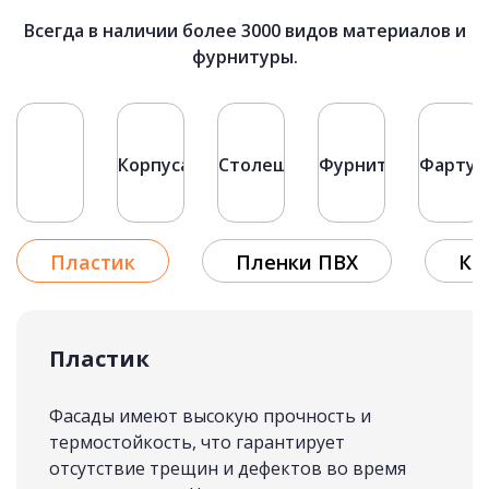
71 500 руб.
Всегда в наличии более 3000 видов материалов и
фурнитуры.
КУХНИ ЛОФТ
подробнее
Показать больше
Фасады
Корпуса
Столешницы
Фурнитура
Фартук
Рассчитать стоимость
Пластик
Пленки ПВХ
Кр
Пластик
Фасады имеют высокую прочность и
термостойкость, что гарантирует
отсутствие трещин и дефектов во время