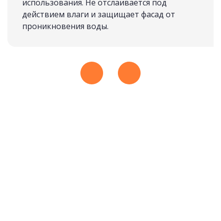
использования. Не отслаивается под
действием влаги и защищает фасад от
проникновения воды.
ИЗ МАССИВА
подробнее
Рассчитать стоимость