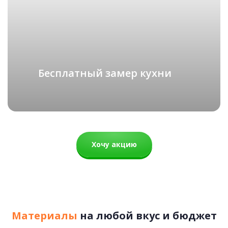
Аляска
СКАНДИНАВИЯ
подробнее
83 500 руб.
Бесплатный замер кухни
Рассчитать стоимость
Хочу акцию
Материалы
на любой вкус и бюджет
Вермонт