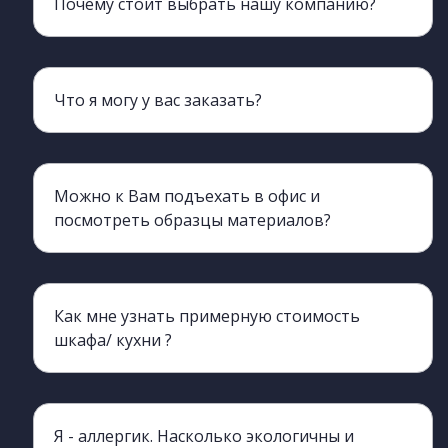
Почему стоит выбрать нашу компанию?
Мы более 20 лет обеспечиваем клиентов мебелью
Что я могу у вас заказать?
Наш ассортимент включает всю корпусную мебель, кроме мягкой.
Можно к Вам подъехать в офис и
посмотреть образцы материалов?
Да, конечно, вы можете приехать и познакомиться с нами лично, а также с производством.
Как мне узнать примерную стоимость
шкафа/ кухни ?
Да, вы можете обратиться к нашим менеджерам, они процессе разговора сделают ориентировочный просчет. для этого нужно хотя бы примерно знать необходимые габариты изделия (длина, ширина, высота)
Я - аллергик. Насколько экологичны и