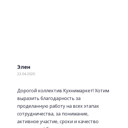
Отзывы наших клиентов
Обратите внимание! Мы не идеальны! Но мы
стараемся. Если наш клиент выявил недостаток по
нашей вине, мы устраним его в течении 2-х дней
бесплатно.
Элен
23.04.2020
Посудосушители
Дорогой коллектив Кухнимаркет! Хотим
выразить благодарность за
проделанную работу на всех этапах
сотрудничества, за понимание,
активное участие, сроки и качество