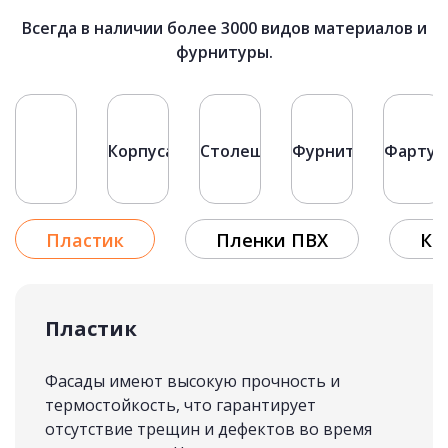
72 900 руб.
Всегда в наличии более 3000 видов материалов и
фурнитуры.
КУХНИ ЛОФТ
подробнее
Первая
«
Фасады
Корпуса
Столешницы
Фурнитура
Фартук
1
Рассчитать стоимость
2
3
4
Пластик
Пленки ПВХ
Кр
5
»
Последняя
Пластик
Фасады имеют высокую прочность и
термостойкость, что гарантирует
отсутствие трещин и дефектов во время