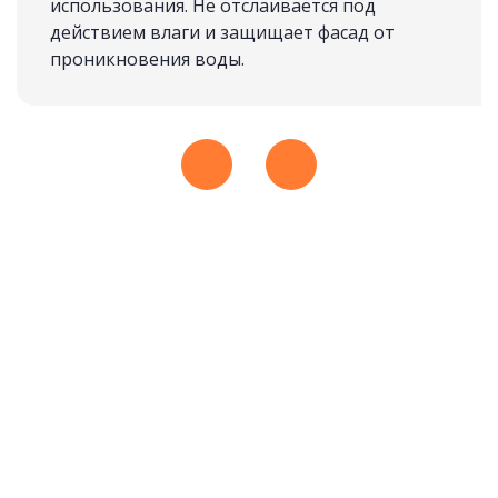
использования. Не отслаивается под
действием влаги и защищает фасад от
проникновения воды.
ИЗ МАССИВА
подробнее
Рассчитать стоимость