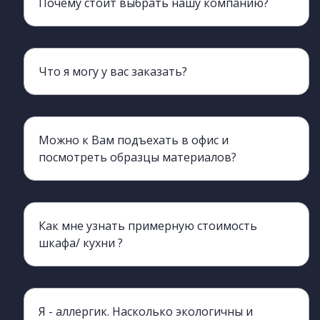
Почему стоит выбрать нашу компанию?
Мы более 20 лет обеспечиваем клиентов мебелью
Что я могу у вас заказать?
Наш ассортимент включает всю корпусную мебель, кроме мягкой.
Можно к Вам подъехать в офис и
посмотреть образцы материалов?
Да, конечно, вы можете приехать и познакомиться с нами лично, а также с производством.
Как мне узнать примерную стоимость
шкафа/ кухни ?
Да, вы можете обратиться к нашим менеджерам, они процессе разговора сделают ориентировочный просчет. для этого нужно хотя бы примерно знать необходимые габариты изделия (длина, ширина, высота)
Я - аллергик. Насколько экологичны и