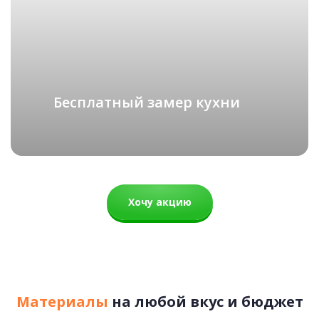
Анжела
СКАНДИНАВИЯ
подробнее
79 900 руб.
Бесплатный замер кухни
Рассчитать стоимость
Хочу акцию
Материалы
на любой вкус и бюджет
Анжелика